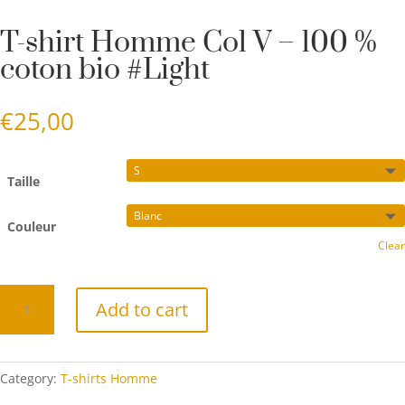
T-shirt Homme Col V – 100 %
coton bio #Light
€
25,00
Taille
Couleur
Clear
T-
Add to cart
shirt
Homme
Col
V
Category:
T-shirts Homme
-