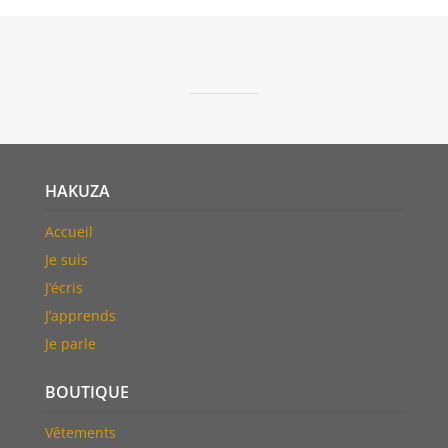
HAKUZA
Accueil
Je suis
J’écris
J’apprends
Je parle
BOUTIQUE
V
ê
tements