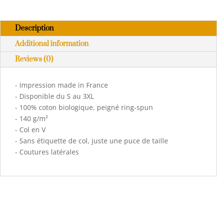
100
%
Description
coton
bio
Additional information
#Light
Reviews (0)
quantity
- Impression made in France
- Disponible du S au 3XL
- 100% coton biologique, peigné ring-spun
- 140 g/m²
- Col en V
- Sans étiquette de col, juste une puce de taille
- Coutures latérales